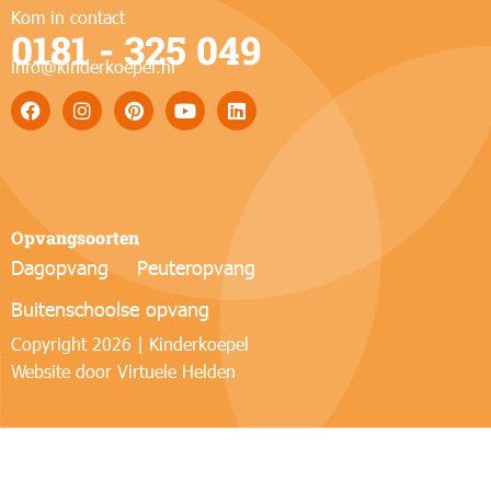
Kom in contact
0181 - 325 049
info@kinderkoepel.nl
Opvangsoorten
Dagopvang
Peuteropvang
Buitenschoolse opvang
Copyright 2026 | Kinderkoepel
Website door
Virtuele Helden