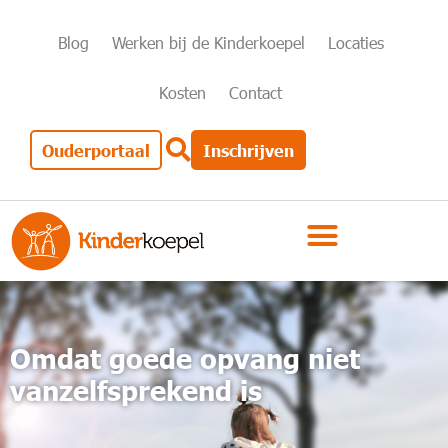
Blog
Werken bij de Kinderkoepel
Locaties
Kosten
Contact
Ouderportaal
Inschrijven
Omdat goede opvang niet
vanzelfsprekend is