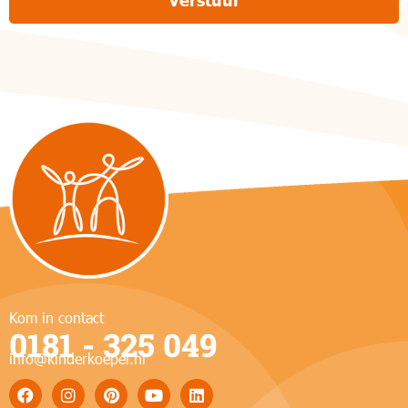
Kom in contact
0181 - 325 049
info@kinderkoepel.nl