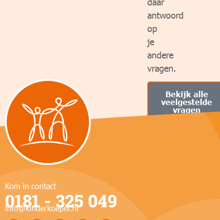
daar
antwoord
op
je
andere
vragen.
Bekijk alle
veelgestelde
vragen
Of
neem
contact
met
ons
op
Kom in contact
0181 - 325 049
info@kinderkoepel.nl