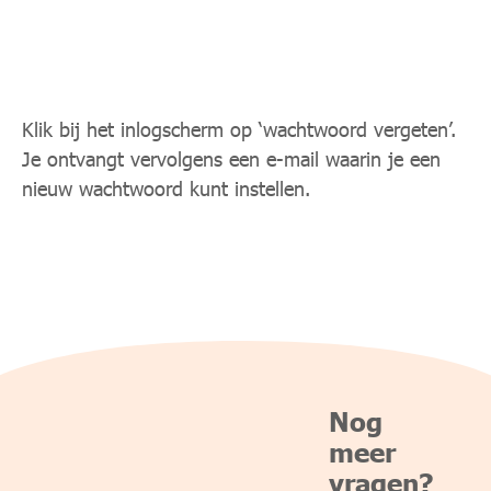
Hoe pas ik mijn wachtwoord aan?
Klik bij het inlogscherm op ‘wachtwoord vergeten’.
Je ontvangt vervolgens een e-mail waarin je een
nieuw wachtwoord kunt instellen.
Nog
meer
vragen?