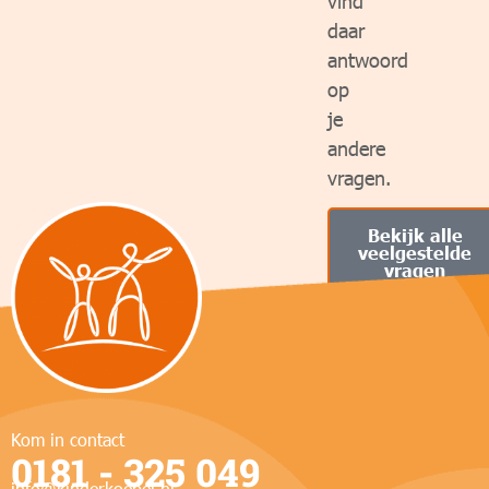
vind
daar
antwoord
op
je
andere
vragen.
Bekijk alle
veelgestelde
vragen
Of
neem
contact
met
ons
op
Kom in contact
0181 - 325 049
info@kinderkoepel.nl