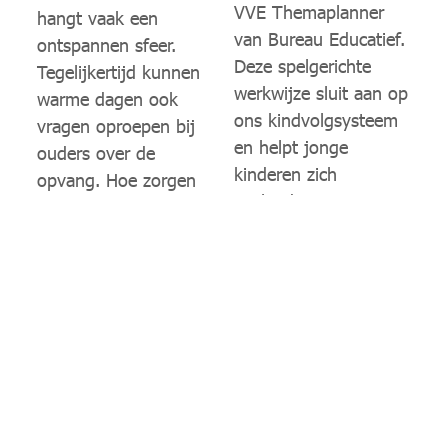
VVE Themaplanner
hangt vaak een
van Bureau Educatief.
ontspannen sfeer.
Deze spelgerichte
Tegelijkertijd kunnen
werkwijze sluit aan op
warme dagen ook
ons kindvolgsysteem
vragen oproepen bij
en helpt jonge
ouders over de
kinderen zich
opvang. Hoe zorgen
spelenderwijs te
jullie ervoor dat mijn
ontwikkelen. Een
kind het niet te warm
bewuste, logische
krijgt? Drinkt mijn
stap, mede ontwikkeld
kind wel genoeg? En
vanuit onze eigen
hoe gaat het slapen
praktijkervaring.
als het warm is? Het
Lees verder
zijn begrijpelijke
vragen, waarop we
graag antwoord