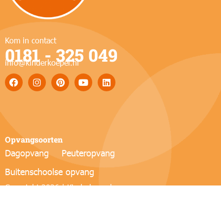
Kom in contact
0181 - 325 049
info@kinderkoepel.nl
Opvangsoorten
Dagopvang
Peuteropvang
Buitenschoolse opvang
Copyright 2026 | Kinderkoepel
Website door
Virtuele Helden