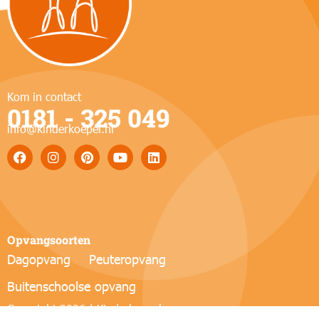
Kom in contact
0181 - 325 049
info@kinderkoepel.nl
Opvangsoorten
Dagopvang
Peuteropvang
Buitenschoolse opvang
Copyright 2026 | Kinderkoepel