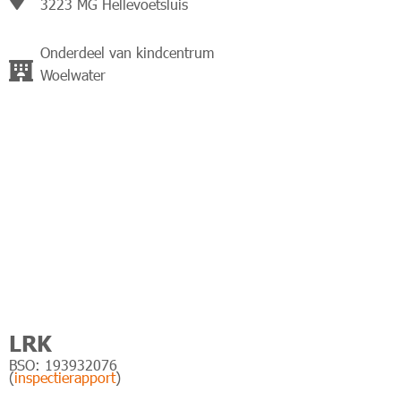
3223 MG Hellevoetsluis
Onderdeel van kindcentrum
Woelwater
LRK
BSO: 193932076
(
inspectierapport
)