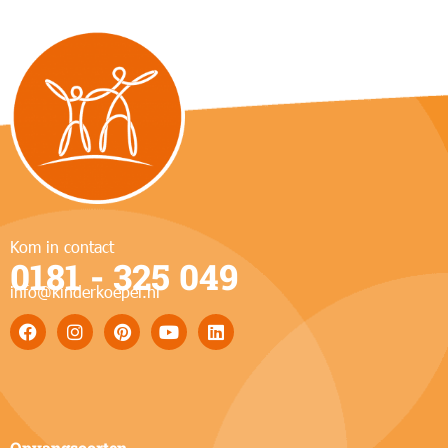
Kom in contact
0181 - 325 049
info@kinderkoepel.nl
Opvangsoorten