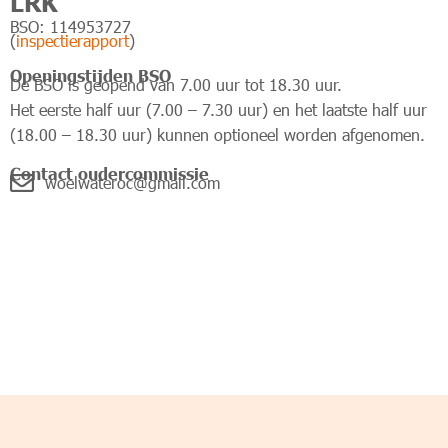
LRK
BSO: 114953727
(
inspectierapport
)
Openingstijden BSO
De BSO is geopend van 7.00 uur tot 18.30 uur.
Het eerste half uur (7.00 – 7.30 uur) en het laatste half uur
(18.00 – 18.30 uur) kunnen optioneel worden afgenomen.
Contact oudercommissie
woelwateroc@gmail.com