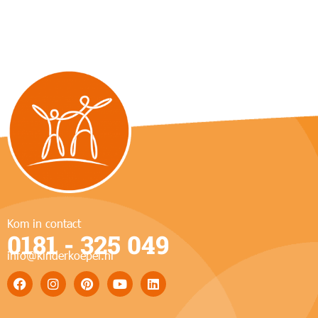
Kom in contact
0181 - 325 049
info@kinderkoepel.nl